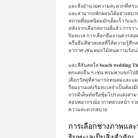
และสิ่งอำนวยความสะดวกที่ครบค
และสามารถพักผ่อนได้อย่างสบาย
สถานที่ยอดนิยมมักเต็มเร็ว beac
หลังจากเลือกสถานที่แล้ว การว
ริมทะเล การเลือกธีมงานควรสอด
หรือธีมสีพาสเทลที่ให้ความรู้ส
อากาศ เช่น ดอกไม้ทนความร้อนไ
beach wedding Th
และสีสันสดใส
ตกแต่งอื่น ๆ เช่น พรมพาแขกไปย
เลือกวัสดุที่สามารถทนลมและแดดไ
รียมงานแต่งริมทะเลจำเป็นต้องม
การมีเต็นท์หรือซุ้มโปร่งแสง
สอบพยากรณ์อากาศล่วงหน้า รวมถึง
ความสะดวกสบาย
การเลือกช่างภาพและท
ริมทะเลเป็นสิ่งสำคัญ