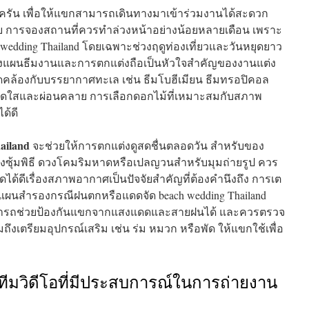
รัน เพื่อให้แขกสามารถเดินทางมาเข้าร่วมงานได้สะดวก
 การจองสถานที่ควรทำล่วงหน้าอย่างน้อยหลายเดือน เพราะ
h wedding Thailand โดยเฉพาะช่วงฤดูท่องเที่ยวและวันหยุดยาว
างแผนธีมงานและการตกแต่งถือเป็นหัวใจสำคัญของงานแต่ง
คล้องกับบรรยากาศทะเล เช่น ธีมโบฮีเมียน ธีมทรอปิคอล
ึกสดใสและผ่อนคลาย การเลือกดอกไม้ที่เหมาะสมกับสภาพ
ด้ดี
ailand
จะช่วยให้การตกแต่งดูสดชื่นตลอดวัน สำหรับของ
ังซุ้มพิธี ดวงโคมริมหาดหรือเปลญวนสำหรับมุมถ่ายรูป ควร
ด้ดีเรื่องสภาพอากาศเป็นปัจจัยสำคัญที่ต้องคำนึงถึง การเต
ีแผนสำรองกรณีฝนตกหรือแดดจัด beach wedding Thailand
สามารถช่วยป้องกันแขกจากแสงแดดและสายฝนได้ และควรตรวจ
เตรียมอุปกรณ์เสริม เช่น ร่ม หมวก หรือพัด ให้แขกใช้เพื่อ
ีมวิดีโอที่มีประสบการณ์ในการถ่ายงาน