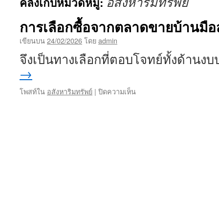
อสังหาริมทรัพย์
คลังเก็บหมวดหมู่:
เนื้อหา
การเลือกซื้อจากตลาดขายบ้านมื
เขียนบน
24/02/2026
โดย
admin
จึงเป็นทางเลือกที่ตอบโจทย์ทั้งด้าน
→
บน
โพสท์ใน
อสังหาริมทรัพย์
|
ปิดความเห็น
การ
เลือก
ซื้อ
จาก
ตลาด
ขาย
บ้าน
มือ
สอง
สมุทรปราการ